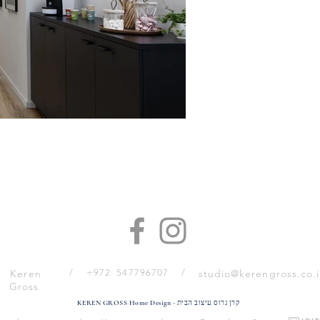
Keren
/
+972 547796707
/
studio@kerengross.co.i
Gross
KEREN GROSS Home Design - קרן גרוס עיצוב הבית